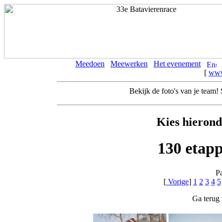
Meedoen
Meewerken
Het evenement
[
www
Bekijk de foto's van je team
Kies hierond
130 etap
P
[
Vorige
]
1
2
3
4
5
Ga terug 